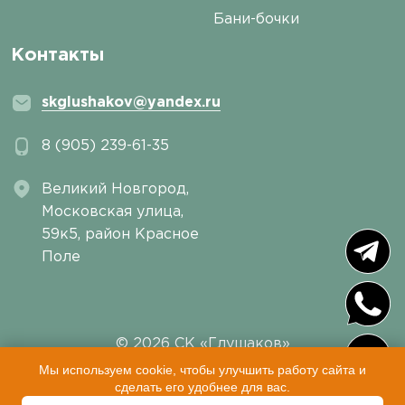
Бани-бочки
Контакты
skglushakov@yandex.ru
8 (905) 239-61-35
Великий Новгород,
Московская улица,
59к5, район Красное
Поле
© 2026 СК «Глушаков»
Пользовательское соглашение
|
Политика
Мы используем cookie, чтобы улучшить работу сайта и
сделать его удобнее для вас.
конфиденциальности
|
Sitemap