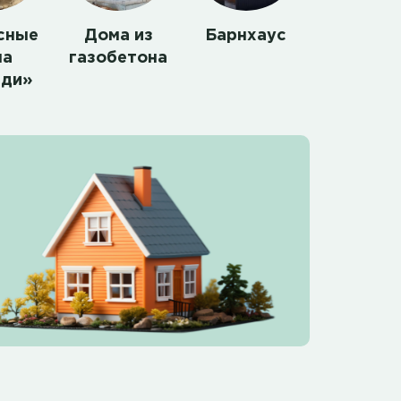
сные
Дома из
Барнхаус
ма
газобетона
нди»