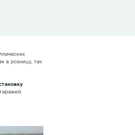
ллических
к в розницу, так
становку
 гаражей,