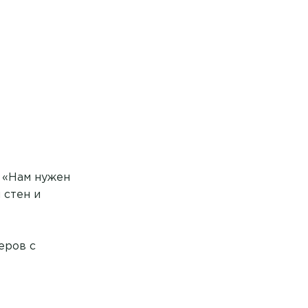
а «Нам нужен
 стен и
еров с