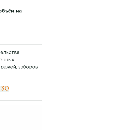
объём на
тельства
ленных
аражей, заборов
-30