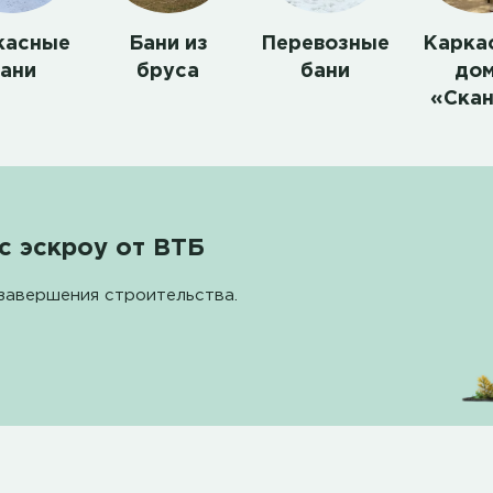
касные
Бани из
Перевозные
Карка
ани
бруса
бани
до
«Ска
с эскроу от ВТБ
завершения строительства.