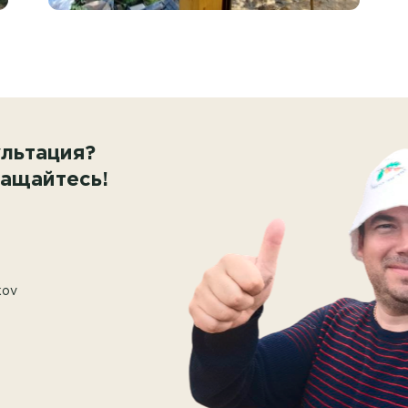
льтация?
ащайтесь!
kov