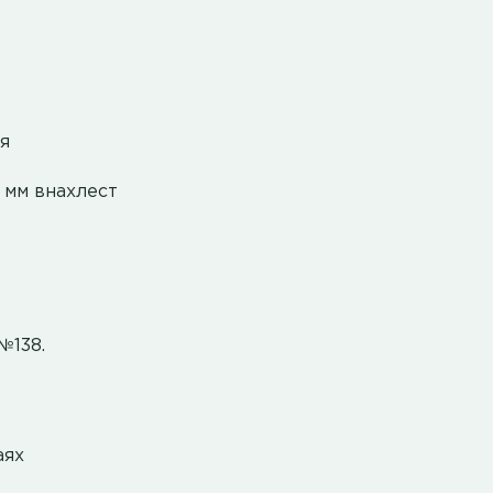
я
 мм внахлест
№138.
аях