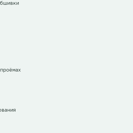
обшивки
 проёмах
ования