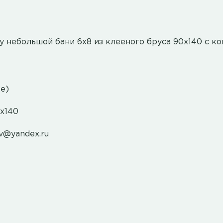
 небольшой бани 6х8 из клееного бруса 90х140 с к
ке)
х140
ov@yandex.ru