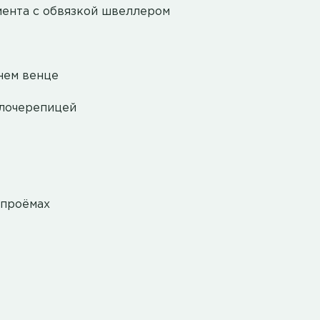
мента с обвязкой швеллером
нем венце
ллочерепицей
 проёмах