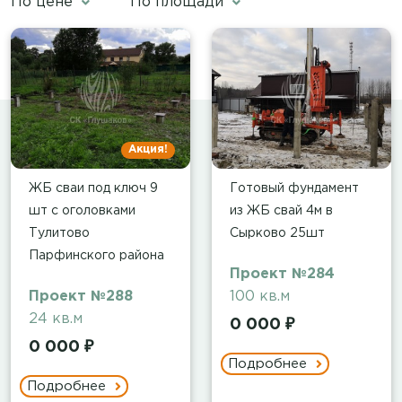
По цене
По площади
Акция!
ЖБ сваи под ключ 9
Готовый фундамент
шт с оголовками
из ЖБ свай 4м в
Тулитово
Сырково 25шт
Парфинского района
Проект №284
Проект №288
100 кв.м
24 кв.м
0 000 ₽
0 000 ₽
Подробнее
Подробнее