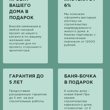
ВАШЕГО
6%
ДОМА В
Мы поможем
ПОДАРОК
оформить выгодную
ипотеку на
строительство
Внесём изменения в
индивидуального
любой типовой
жилого дома в
проект из нашего
банках-партнёрах с
каталога по вашему
ежемесячным
желанию или
платежом от 12000
построим дом по
рублей.
проекту стороннего
архитектора.
ГАРАНТИЯ ДО
БАНЯ-БОЧКА
5 ЛЕТ
В ПОДАРОК
Предоставим
К новому дому –
расширенную гарантию
новая баня! При
до 5 лет на все
заказе
строительные работы.
строительства
каркасного дома
стоимостью от 5