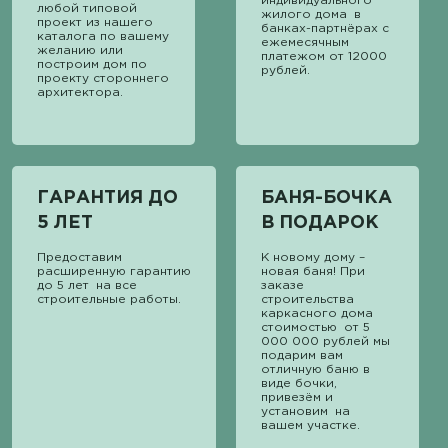
индивидуального
любой типовой
жилого дома в
проект из нашего
банках-партнёрах с
каталога по вашему
ежемесячным
желанию или
платежом от 12000
построим дом по
рублей.
проекту стороннего
архитектора.
ГАРАНТИЯ ДО
БАНЯ-БОЧКА
5 ЛЕТ
В ПОДАРОК
Предоставим
К новому дому –
расширенную гарантию
новая баня! При
до 5 лет на все
заказе
строительные работы.
строительства
каркасного дома
стоимостью от 5
000 000 рублей мы
подарим вам
отличную баню в
виде бочки,
привезём и
установим на
вашем участке.