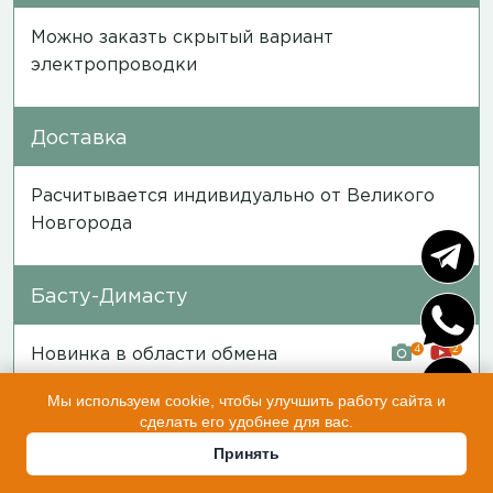
Можно заказть скрытый вариант
электропроводки
Доставка
Расчитывается индивидуально от Великого
Новгорода
Басту-Димасту
4
2
Новинка в области обмена
воздухом, разработанная Дмитрием
Мы используем cookie, чтобы улучшить работу сайта и
Глушаковым ( мной ), смотрите
сделать его удобнее для вас.
видео в готовой бане и в нашей
Принять
бане на производстве