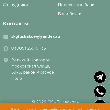
Сотрудники
Перевозные бани
Бани-бочки
Контакты
skglushakov@yandex.ru
8 (905) 239-61-35
Великий Новгород,
Московская улица,
59к5, район Красное
Поле
© 2026 СК «Глушаков»
Пользовательское соглашение
|
Политика
Мы используем cookie, чтобы улучшить работу сайта и