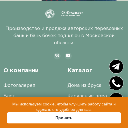
СК «Глушаков»
СТРОИМ ДОМА И БАНИ
Производство и продажа авторских перевозных
бань и бань бочек под ключ в Московской
области.
О компании
Каталог
Фотогалерея
Дома из бруса
Блог
Каркасные дома
Мы используем cookie, чтобы улучшить работу сайта и
Отзывы
Бани из бруса
сделать его удобнее для вас.
Вопросы и ответы
Каркасные бани
Принять
Сотрудники
Перевозные бани