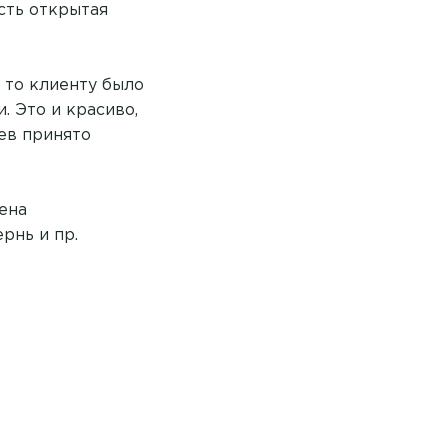
Есть открытая
, то клиенту было
. Это и красиво,
ев принято
ена
рнь и пр.