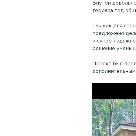
Внутри довольно 
терраса под об
Так как для стро
предложено дела
и супер-надёжно
решение уменьши
Проект был пред
дополнительными