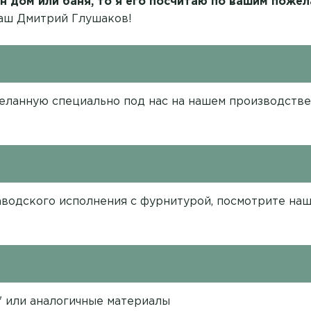
н дом или баня, то я его посчитаю по вашим пожел
ваш Дмитрий Глушаков!
деланную специально под нас на нашем производств
аводского исполнения с фурнитурой, посмотрите на
" или аналогичные материалы