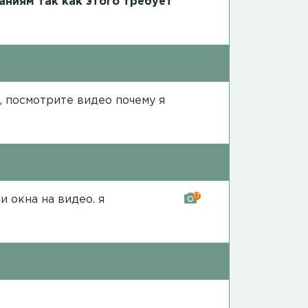
аниям так как этого требует
е, посмотрите
видео
почему я
17
ши окна на
видео
. я