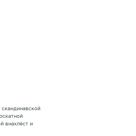
о скандинавской
носкатной
й внахлёст и