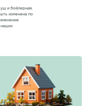
душ и бойлерная.
быть изменена по
изменение
 наших