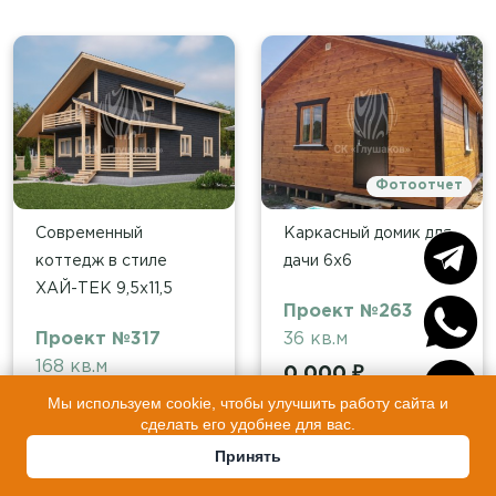
Фотоотчет
Современный
Каркасный домик для
коттедж в стиле
дачи 6х6
ХАЙ-ТЕК 9,5х11,5
Проект №263
Проект №317
36 кв.м
168 кв.м
0 000 ₽
Мы используем cookie, чтобы улучшить работу сайта и
Подробнее
сделать его удобнее для вас.
Подробнее
Принять