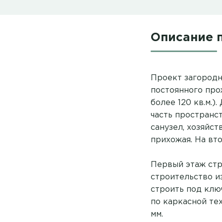
Описание 
Проект загородн
постоянного про
более 120 кв.м.)
часть пространс
санузел, хозяйс
прихожая. На вт
Первый этаж стр
строительство и
строить под ключ
по каркасной те
мм.