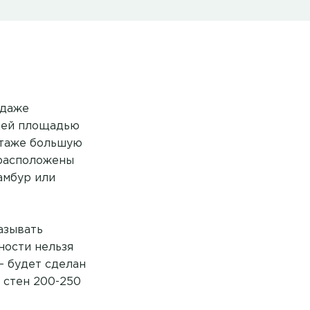
 даже
бщей площадью
 этаже большую
 расположены
амбур или
азывать
ности нельзя
— будет сделан
 стен 200-250