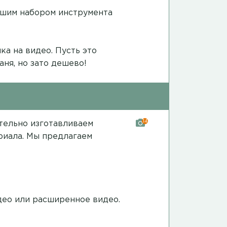
ошим набором инструмента
ка на видео
. Пусть это
аня, но зато дешево!
14
ятельно изготавливаем
риала. Мы предлагаем
део
или
расширенное видео
.