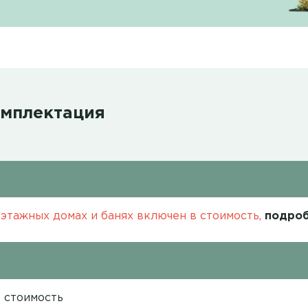
омплектация
этажных домах и банях включен в стоимость,
подроб
в стоимость