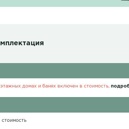
омплектация
этажных домах и банях включен в стоимость,
подроб
в стоимость