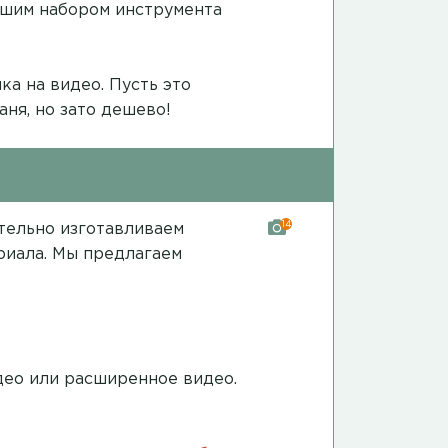
ошим набором инструмента
ка на видео
. Пусть это
аня, но зато дешево!
14
ятельно изготавливаем
риала. Мы предлагаем
део
или
расширенное видео
.