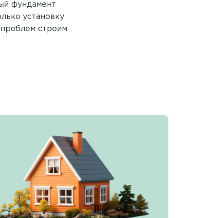
ный фундамент
олько установку
з проблем строим