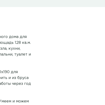
ного дома для
ощадь 128 кв.м.
ла, кухни,
альни, туалет и
0х190 для
ить и из бруса
аботы через год
Умеем и можем