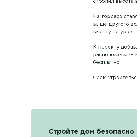
стропил высота 
На террасе став
выше другого вс
высоту по уровн
К проекту добав
расположением к
бесплатно.
Срок строительст
Стройте дом безопасно 