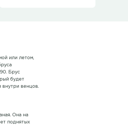
мой или летом,
бруса
90. Брус
орый будет
 внутри венцов.
ная. Она на
чет поднятых